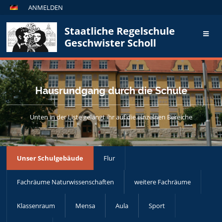
ANMELDEN
Staatliche Regelschule
Geschwister Scholl
Hausrundgang durch die Schule
Unten in der Liste gelangt ihr auf die einzelnen Bereiche
Unser Schulgebäude
Flur
Fachräume Naturwissenschaften
weitere Fachräume
Klassenraum
Mensa
Aula
Sport