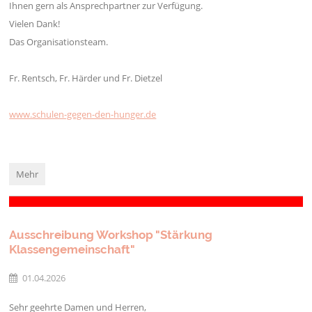
Ihnen gern als Ansprechpartner zur Verfügung.
Vielen Dank!
Das Organisationsteam.
Fr. Rentsch, Fr. Härder und Fr. Dietzel
www.schulen-gegen-den-hunger.de
Spendenlauf
Mehr
–
„Schule
gegen
den
Ausschreibung Workshop "Stärkung
Hunger“
Klassengemeinschaft"
:
01.04.2026
Sehr geehrte Damen und Herren,