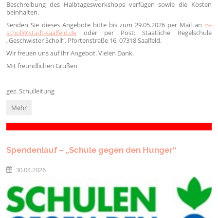
Beschreibung des Halbtagesworkshops verfügen sowie die Kosten
beinhalten.
Senden Sie dieses Angebote bitte bis zum 29.05.2026 per Mail an
rs-
scholl@stadt-saalfeld.de
oder per Post: Staatliche Regelschule
„Geschwister Scholl“, Pfortenstraße 16, 07318 Saalfeld.
Wir freuen uns auf Ihr Angebot. Vielen Dank.
Mit freundlichen Grüßen
gez. Schulleitung
Ausschreibung
Mehr
Workshop
"Stärkung
Klassengemeinschaft":
Spendenlauf – „Schule gegen den Hunger“
30.04.2026