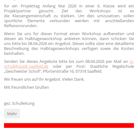
für ein Projekttag Anfang Mai 2026 in einer 6. Klasse wird ein
Projektpartner gesucht. Ziel des Workshops ist es
die Klassengemeinschaft zu stärken. Um dies umzusetzen, sollen
sportliche Elemente verbunden werden mit anschließenden
Reflexionsrunden.
Wenn Sie uns für dieses Format einen Workshop aufbereiten und
diesen als Halbtagesworkshop anbieten können, dann schicken Sie
uns bitte bis 08.04.2026 ein Angebot. Dieses sollte über eine detaillierte
Beschreibung des Halbtagesworkshops verfügen sowie die Kosten
beinhalten.
Senden Sie dieses Angebote bitte bis zum 08.04.2026 per Mail an
rs-
scholl@stadt-saalfeld.de
oder per Post: Staatliche Regelschule
„Geschwister Scholl“, Pfortenstraße 16, 07318 Saalfeld.
Wir freuen uns auf Ihr Angebot. Vielen Dank.
Mit freundlichen Grüßen
gez. Schulleitung
Ausschreibung
Mehr
Workshop
"Stärkung
Klassengemeinschaft":