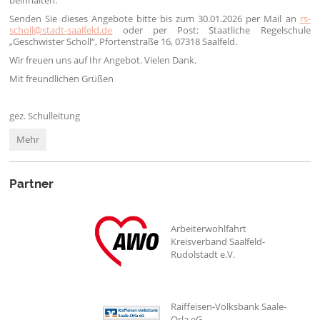
Senden Sie dieses Angebote bitte bis zum 30.01.2026 per Mail an
rs-
scholl@stadt-saalfeld.de
oder per Post: Staatliche Regelschule
„Geschwister Scholl“, Pfortenstraße 16, 07318 Saalfeld.
Wir freuen uns auf Ihr Angebot. Vielen Dank.
Mit freundlichen Grüßen
gez. Schulleitung
Ausschreibung
Mehr
Workshop
„Stärkung
Klassengemeinschaft“:
Partner
Arbeiterwohlfahrt
Kreisverband Saalfeld-
Rudolstadt e.V.
Raiffeisen-Volksbank Saale-
Orla eG