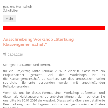
gez. Jens Hornschuh
Schulleiter
Einladung
Mehr
zum
Elternsprechtag
am
05.
Ausschreibung Workshop „Stärkung
März
Klassengemeinschaft“
2026:
28.01.2026
Sehr geehrte Damen und Herren,
für ein Projekttag Mitte Februar 2026 in einer 8. Klasse wird ein
Projektpartner gesucht. Ziel des Workshops ist es
die Klassengemeinschaft zu stärken. Um dies umzusetzen, sollen
sportliche Elemente verbunden werden mit anschließenden
Reflexionsrunden.
Wenn Sie uns für dieses Format einen Workshop aufbereiten und
diesen als Halbtagesworkshop anbieten können, dann schicken Sie
uns bitte bis 30.01.2026 ein Angebot. Dieses sollte über eine detaillierte
Beschreibung des Halbtagesworkshops verfügen sowie die Kosten
beinhalten.