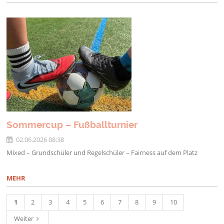
Sommercup – Fußballturnier
02.06.2026 08:38
Mixed – Grundschüler und Regelschüler – Fairness auf dem Platz
MEHR
1
2
3
4
5
6
7
8
9
10
Weiter