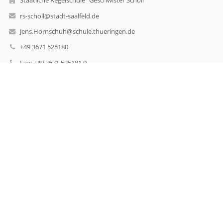
Staatliche Regelschule "Geschwister Scholl"
rs-scholl@stadt-saalfeld.de
Jens.Hornschuh@schule.thueringen.de
+49 3671 525180
Fax: +49 3671 525181 9
Staatliche Regelschule
"Geschwister Scholl"
Pfortenstraße 16
07318 Saalfeld
07318 Saalfeld
Germany
Jens.Hornschuh@schule.thueringen.de
Jens Hornschuh
Sylvia Heinrich
Claudia Hauptlorenz
Anmelden
Anmeldung mit EduPage-Konto