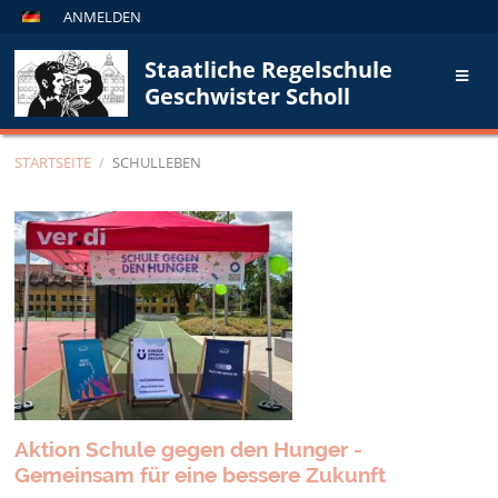
ANMELDEN
Staatliche Regelschule
Geschwister Scholl
STARTSEITE
/
SCHULLEBEN
Schulleben
Aktion Schule gegen den Hunger -
Gemeinsam für eine bessere Zukunft